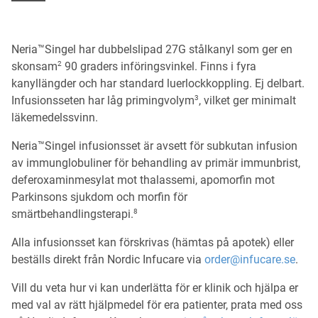
Neria™Singel har dubbelslipad 27G stålkanyl som ger en
2
skonsam
90 graders införingsvinkel. Finns i fyra
kanyllängder och har standard luerlockkoppling. Ej delbart.
3
Infusionsseten har låg primingvolym
, vilket ger minimalt
läkemedelssvinn.
Neria™Singel infusionsset är avsett för subkutan infusion
av immunglobuliner för behandling av primär immunbrist,
deferoxaminmesylat mot thalassemi, apomorfin mot
Parkinsons sjukdom och morfin för
8
smärtbehandlingsterapi.
Alla infusionsset kan förskrivas (hämtas på apotek) eller
beställs direkt från Nordic Infucare via
order@infucare.se
.
Vill du veta hur vi kan underlätta för er klinik och hjälpa er
med val av rätt hjälpmedel för era patienter, prata med oss