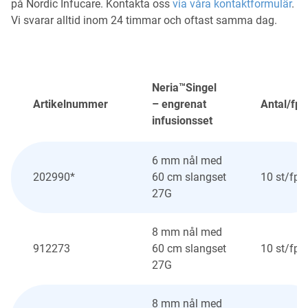
på Nordic Infucare. Kontakta oss
via våra kontaktformulär
.
Vi svarar alltid inom 24 timmar och oftast samma dag.
Neria™Singel
Artikelnummer
– engrenat
Antal/fp
infusionsset
6 mm nål med
202990*
60 cm slangset
10 st/fp
27G
8 mm nål med
912273
60 cm slangset
10 st/fp
27G
8 mm nål med