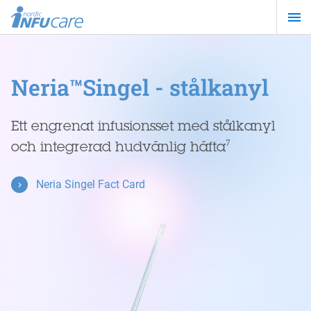
Hoppa
till
huvudinnehåll
Neria™Singel - stålkanyl
Ett engrenat infusionsset med stålkanyl
och integrerad hudvänlig häfta
7
Neria Singel Fact Card