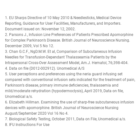
1. EU Sharps Directive of 10 May 2010 & Needlesticks, Medical Device
Reporting, Guidance for User Facilities, Manufacturers, and Importers.
Document issued on: November 12, 2002.
2. Parsons J., Infusion Line Preferences of Patients Prescribed Apomorphine
for Complex Parkinson’s Disease. British Journal of Neuroscience Nursing.
December 2009, Vol 5 No 12.
3. Chan G.C.F., NgD.M.W. Et al, Comparison of Subcutaneous Infusion
Needles for Transfusion-Dependant Thalasseamia Patients by the
Intrapersonal Cross-Over Assessment Model, Am.J. Hematol, 76;398-404.
4. Data on file (D012-002912). Unomedical A/S
5. User perceptions and preferences using the neria guard infusing set
compared with conventional infusion sets indicated for the treatment of pain,
Parkinson’s disease, primary immune deficiencies, thalassemia and
mild/moderate rehydration (hypodermoclysis), April 2019, Data on file,
Unomedical a/s.
6. Elizabeth Hillman. Examining the use of sharp-free subcutaneous infusion
devices with apomorphine. British Journal of Neuroscience Nursing
August/September 2020 Vol 16 No 4.
7. Biological Safety Testing, October 2011, Data on File, Unomedical a/s.
8. IFU Instructions For Use