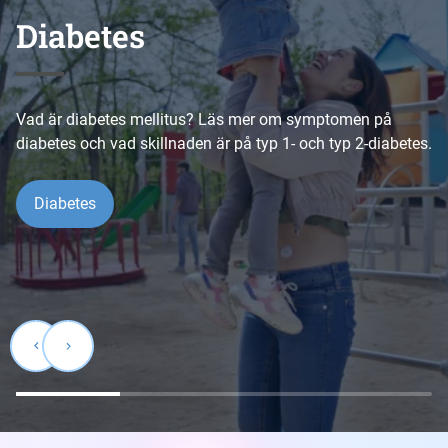
Diabetes
Neurologi / Parkinson
Kardiologi / Pulmonologi
Immunologi
Vad är diabetes mellitus? Läs mer om symptomen på
diabetes och vad skillnaden är på typ 1- och typ 2-diabetes.
Immunologi
Diabetes
Kardiologi / Pulmonologi
Neurologi / Parkinson